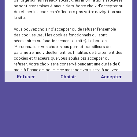
ne sont transmises à aucun tiers. Votre choix d'accepter ou
de refuser les cookies n'affectera pas votre navigation sur
le site.
Vous pouvez choisir d'accepter ou de refuser l'ensemble
des cookies (sauf les cookies fonctionnels qui sont
nécessaires au fonctionnement du site). Le bouton
'Personnaliser vos choix' vous permet par ailleurs de
paramétrer individuellement les finalités de traitement des
cookies et traceurs que vous souhaitez accepter ou
refuser. Votre choix sera conservé pendant une durée de 6
mois à l'issue de laquelle ce message vous sera à nouveau
affiché..
Refuser
Choisir
Accepter
Vous pouvez modifier votre choix à tout moment en
cliquant sur le lien
'cookies'
en bas de page.